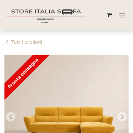
Passa al contenuto
Tutti i prodotti
Pronta consegna