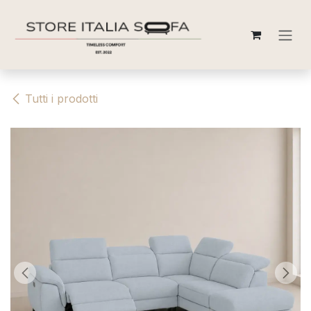
Passa al contenuto
Tutti i prodotti